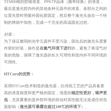
TEM00模的腔镜准直、PPKTP晶体（频率转换）的准直，
最后是激光腔内外的其他各种元器件的准直。各部分之间的
位置先暂时用紫外固化胶固定，然后整个激光头放在一个特
制的烤箱中加热，完成一个完全的高温固化过程。
封装：
为了保证脆弱的光学元器件不受污染，固化后的激光头需要
作密封封装，操作是
在氮气环境下进行
的，避免了将湿气封
装的危险，保障了激光器的长久可用性和室内外不同环境的
可用性。
HTCure的优势：
采用HTCure技术制造的激光器，比传统工艺的产品具备更
高的准直精度和更严格的固定，强度的
稳定性更好，噪声更
低
，尤其重要的是外部环境的扰动对其性能无法造成任何负
面影响（
激光器可暴露在超过100℃的环境下
）。