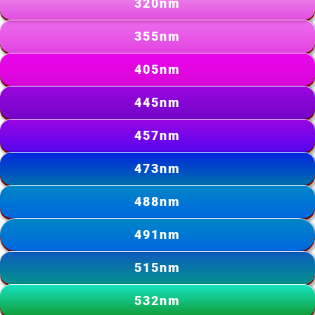
320nm
355nm
405nm
445nm
457nm
473nm
488nm
491nm
515nm
532nm