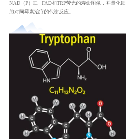
NAD（P）H、FAD和TRP荧光的寿命图像，并量化细
胞对阿霉素治疗的代谢反应。