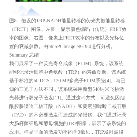
图8：假设的TRP-NADH能量转移的荧光共振能量转移
（FRET）图像。左图：显示颜色编码（传统）FRET效
率的图像。右图：像素上FRET效率的分布以及光标位
置的衰减参数。由bh SPCImage NG 9.0进行分析。
Summary 总结
我们展示了一种荧光寿命成像（FLIM）系统，该系统
能够记录活细胞中色氨酸（TRP）的寿命图像。该系统
基于标准的bh DCS - 120 MP多光子FLIM系统[4]。与已
知的三光子方法不同，该系统采用新型540纳米飞秒激
光器进行双光子激发[11]。通过这种方式，可避免因烟
酰胺腺嘌呤二核苷酸（NADH）和黄素腺嘌呤二核苷酸
（FAD）的不必要激发而造成的光损伤。我们通过记录
大肠杆菌细胞和酵母细胞的TRP图像，展示了该系统的
应用。样品平面的激发功率约为3毫瓦，TRP发射波段