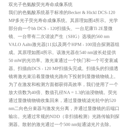
双光子色氨酸荧光寿命成像系统
我们的色氨酸系统基于标准的Becker & Hickl DCS-120
MP多光子荧光寿命成像系统。其原理如图4所示。光学
部分由一个bh DCS - 120扫描头、一台尼康Ti 2E显微
镜、一台带有二次谐波产生（SHG）选项的560 nm
VALO Aalto激光器[11]以及两个HPM - 100混合探测器组
成。其原理如图4所示。该激光器在540 nm波长处提供
50 mW的光功率。激光束通过一个快门和一个可变衰减
器。扫描由DCS - 120 MP扫描头完成。扫描头的扫描透
镜将激光束沿着显微镜光路向下投射到显微镜物镜上。
为了在激发和检测方面都获得高效率，我们使用了一个
放大倍数为40倍、数值孔径NA = 1.3的油浸物镜。荧光
通过显微镜物镜收集回来，通过显微镜滤光轮中的520
nm二向色分束器与激发光分离，并通过显微镜的后端口
输出。光通过常规的NDD（非扫描检测）光路传输到探
测器。散射的激光通过一个500 nm短通滤光片去除。