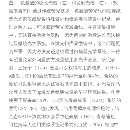
图2：色氨酸的吸收光谱（左）和发射光谱（右）（数
据来自[9]）通过传统荧光技术，色氨酸荧光只能在传统
荧光光谱仪或配备特殊紫外物镜的类似装置中记录。通
过这种方式，可以获得荧光衰减曲线。在普通显微镜
中，无法直接激发色氨酸，因为所需的激发波长无法通
过显微镜光学系统。在激光扫描显微镜中，这个问题更
为严重，因为激发光还必须通过扫描器光学系统。一种
有望避免紫外问题的方法是使用多光子激发。研究表
明，三光子（3 - p）激发可以获得有用的结果。对于3 -
p激发，使用的波长范围是750纳米至840纳米。合适的
波长可以很容易地从钛宝石激光器中获得。乔恩蒂库马
尔等人发表了3p激发色氨酸成像的早期研究结果。作者
使用了配备abh SPC - 152荧光寿命成像（FLIM）系统的
蔡司LSM 780。他们发现，当用葡萄糖处理细胞时，结
合态NADH浓度增加会导致色氨酸（TRP）寿命缩短。
阿拉姆等人使用类似系统记录前列腺癌（PCa）细胞中