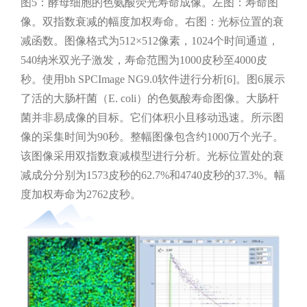
图5：酵母细胞的色氨酸荧光寿命成像。左图：寿命图
像。双指数衰减的幅度加权寿命。右图：光标位置的衰
减函数。图像格式为512×512像素，1024个时间通道，
540纳米双光子激发，寿命范围为1000皮秒至4000皮
秒。使用bh SPCImage NG9.0软件进行分析[6]。图6展示
了活的大肠杆菌（E. coli）的色氨酸寿命图像。大肠杆
菌并非易成像的目标。它们体积小且移动迅速。所示图
像的采集时间为90秒。整幅图像包含约1000万个光子。
该图像采用双指数衰减模型进行分析。光标位置处的衰
减成分分别为1573皮秒的62.7%和4740皮秒的37.3%。幅
度加权寿命为2762皮秒。