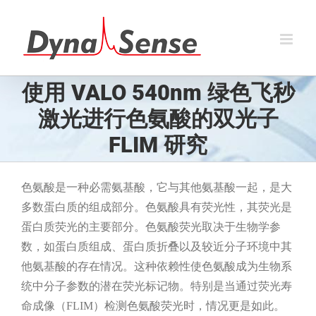
跳
过
内
容
使用 VALO 540nm 绿色飞秒
激光进行色氨酸的双光子
FLIM 研究
色氨酸是一种必需氨基酸，它与其他氨基酸一起，是大
多数蛋白质的组成部分。色氨酸具有荧光性，其荧光是
蛋白质荧光的主要部分。色氨酸荧光取决于生物学参
数，如蛋白质组成、蛋白质折叠以及较近分子环境中其
他氨基酸的存在情况。这种依赖性使色氨酸成为生物系
统中分子参数的潜在荧光标记物。特别是当通过荧光寿
命成像（FLIM）检测色氨酸荧光时，情况更是如此。