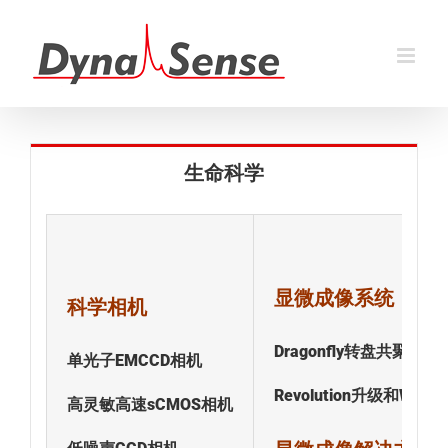
跳
过
内
容
生命科学
显微成像系统
科学相机
Dragonfly转盘共聚焦
单光子EMCCD相机
Revolution升级和Windo
高灵敏高速sCMOS相机