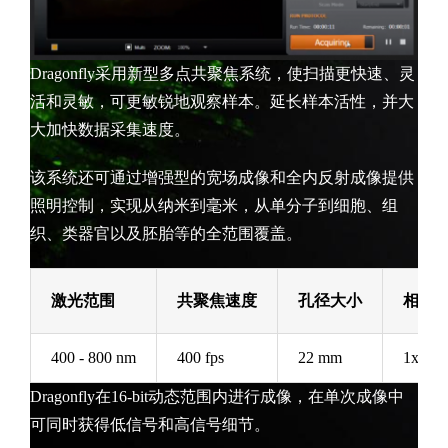
Dragonfly采用新型多点共聚焦系统，使扫描更快速、灵
活和灵敏，可更敏锐地观察样本。延长样本活性，并大
大加快数据采集速度。
该系统还可通过增强型的宽场成像和全内反射成像提供
照明控制，实现从纳米到毫米，从单分子到细胞、组
织、类器官以及胚胎等的全范围覆盖。
激光范围
共聚焦速度
孔径大小
相机
400 - 800 nm
400 fps
22 mm
1x | 1.
Dragonfly在16-bit动态范围内进行成像，在单次成像中
可同时获得低信号和高信号细节。