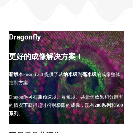
Dragonfly
更好的成像解决方案！
新版本
Fusion 2.0 提供了从
纳米级
到
毫米级
的成像整体
控制方案
Dragonfly可在兼顾速度、灵敏度、共聚焦效果和分辨率
的情况下获得超过衍射极限的成像，现有
200系列
和
500
系列
。