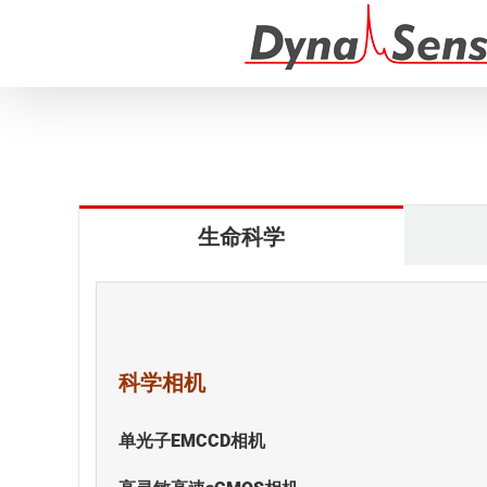
跳
过
内
容
生命科学
科学相机
单光子EMCCD相机