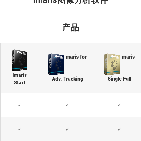
产品
Imaris for
Imaris
Imaris
Adv. Tracking
Single Full
Start
✓
✓
✓
✓
✓
✓