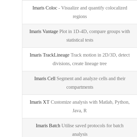
Imaris Coloc
- Visualize and quantify colocalized
regions
Imaris Vantage
Plot in 1D-4D, compare groups with
statistical tests
Imaris TrackLineage
Track motion in 2D/3D, detect
divisions, create lineage tree
Imaris Cell
Segment and analyze cells and their
compartments
Imaris XT
Customize analysis with Matlab, Python,
Java, R
Imaris Batch
Utilise saved protocols for batch
analysis